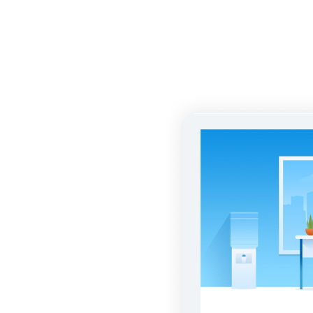
еряет
 отзывов
атление
или
 бизнеса.