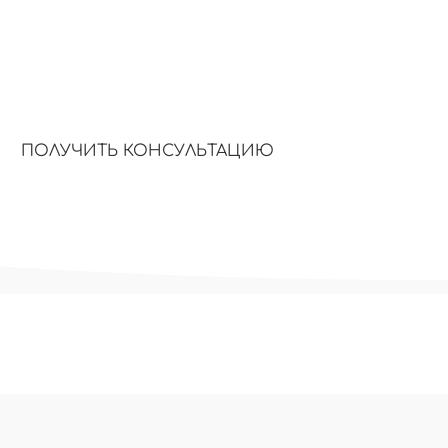
Низкие охваты
Снижение до
сообщества с низким
даже хороший
рейтингом не
продаётся бе
продвигаются в ВК.
аудитории.
ПОЛУЧИТЬ КОНСУЛЬТАЦИЮ