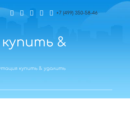
+7 (499) 350-58-46
 купить &
утация купить & удалить