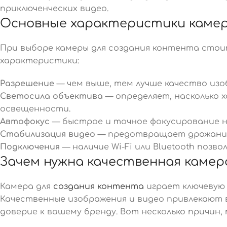
приключенческих видео.
Основные характеристики каме
При выборе камеры для создания контента сто
характеристики:
Разрешение
— чем выше, тем лучше качество изо
Светосила объектива
— определяет, насколько 
освещенности.
Автофокус
— быстрое и точное фокусирование н
Стабилизация видео
— предотвращает дрожание 
Подключения
— наличие Wi-Fi или Bluetooth позв
Зачем нужна качественная камера
Камера для
создания контента
играет ключевую 
Качественные изображения и видео привлекают
доверие к вашему бренду. Вот несколько причин