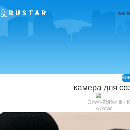
ГЛАВН
КО
камера для со
От
Editor III -