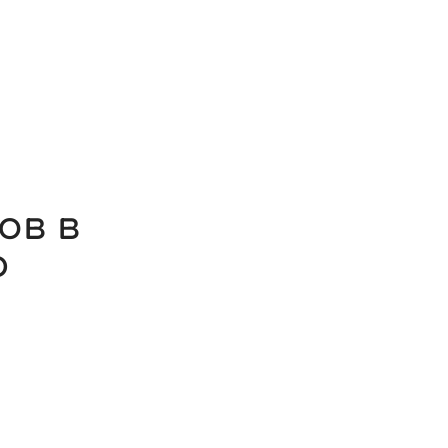
Ы
ов в
ю