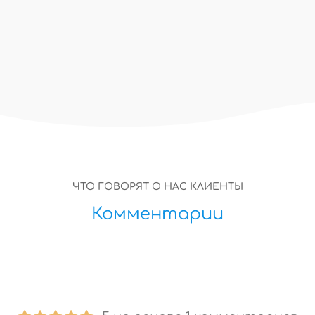
ИИ менеджер собрал ТЗ и довёл клиента
до расчёта
ЧТО ГОВОРЯТ О НАС КЛИЕНТЫ
Комментарии