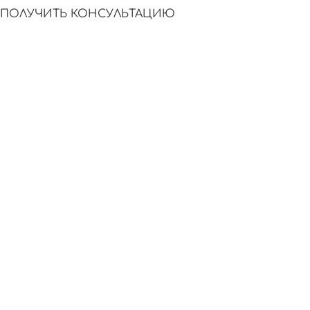
ПОЛУЧИТЬ КОНСУЛЬТАЦИЮ
ОТЗЫВЫ
КОММЕНТАРИИ
создаём тексты,
формируем живые
похожие на
обсуждения и
настоящие
активность на
отклики клиентов
площадках