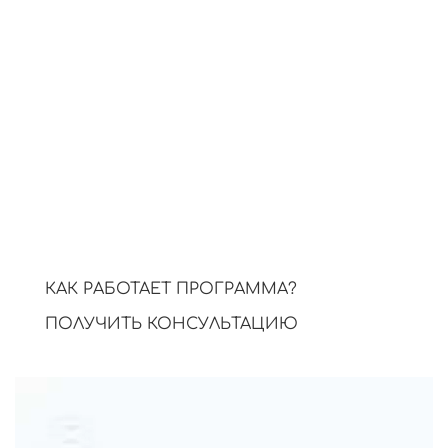
общения в сети.
3.
Генерация и размещение
Нейросеть пишет и публикует
тексты по сценарию.
4.
Проверка и корректировка
Проверяем контент и вносим
правки при необходимости.
КАК РАБОТАЕТ ПРОГРАММА?
ПОЛУЧИТЬ КОНСУЛЬТАЦИЮ