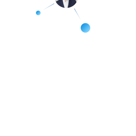
ВСЁ ДЛЯ ЭФФЕКТИВНОГО ПРОДВИЖЕНИЯ
Все форматы контента
для роста и продаж
✓
SEO-статьи