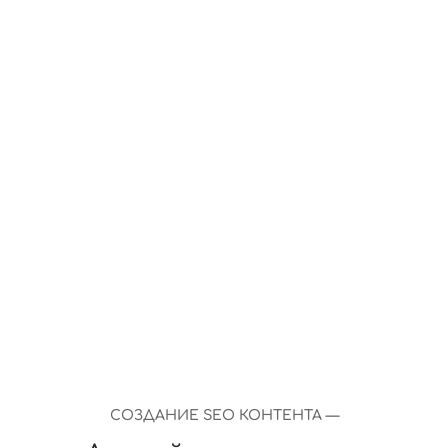
Мнение о создании SEO-контента
пользователями в интернете
Мнение наших специалистов
Мнение специалистов
Заключение
СОЗДАНИЕ SEO КОНТЕНТА —