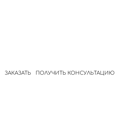
Ускорьте продвижение с
автоматическим контентом
Система берёт на себя весь процесс SEO-
копирайтинга — анализирует, пишет и
публикует тексты, которые стабильно
приносят трафик.
ЗАКАЗАТЬ
ПОЛУЧИТЬ КОНСУЛЬТАЦИЮ
Создание контента SEO для продвижения
интернет-услуг
Что такое SEO-контент?
Этапы создания SEO-контента
Форматы контента для SEO
Актуальные тренды в SEO-контенте