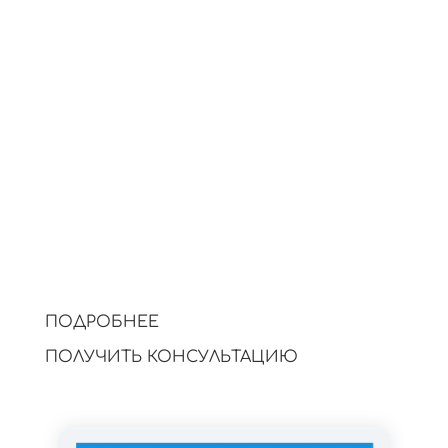
✓
Изображение товара
Визуалы от ИИ
усиливают впечатление.
Подробнее…
✓
Посты в соцсетях
Повышают охваты
и укрепляют интерес.
Подробнее…
ПОДРОБНЕЕ
ПОЛУЧИТЬ КОНСУЛЬТАЦИЮ