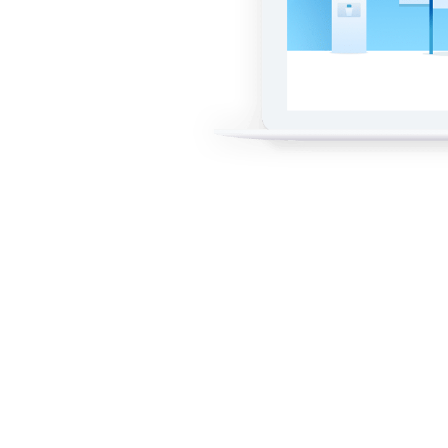
актами.
я
ра и
лощадку.