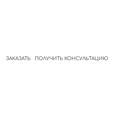
характеристики товара.
выгодами и ф
3.
4.
Визуализация
Оптимизаци
создаем изображения,
SEO, структу
усиливающие доверие.
формат под п
ЗАКАЗАТЬ
ПОЛУЧИТЬ КОНСУЛЬТАЦИЮ