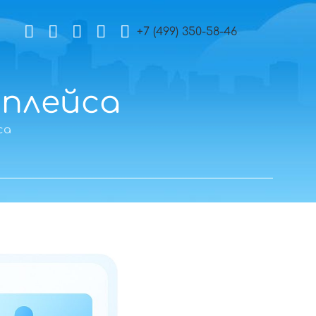
+7 (499) 350-58-46
плейса
са