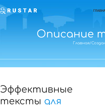
ГЛАВН
Описание т
Главная
Созда
Эффективные
тексты
для