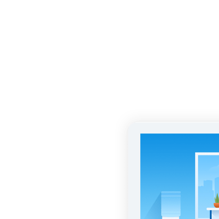
АС
нта
в
ексты с