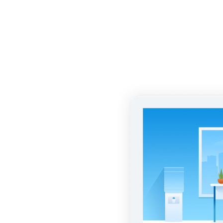
ДЕТЕЙ
до
кста
ые и
е истории с