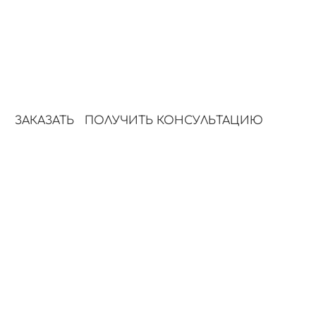
3.
4.
Готовый результат
Стиль и под
Тексты сразу готовы к
Единый стиль
публикации и
подходящий д
использованию.
любой площад
ЗАКАЗАТЬ
ПОЛУЧИТЬ КОНСУЛЬТАЦИЮ