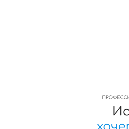
время — без задержек
едином с
ПРОФЕССИ
Ис
хоче