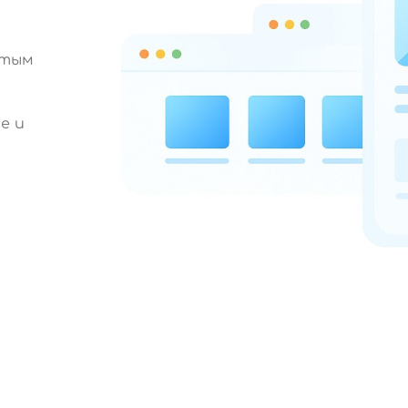
стым
е и