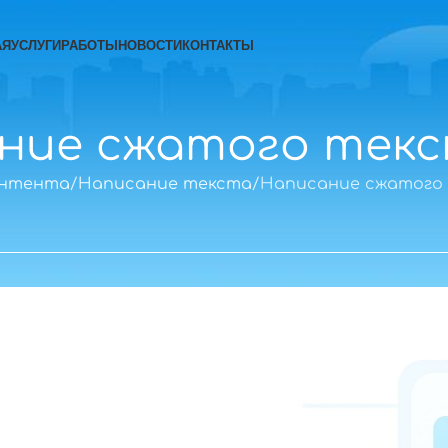
АЯ
УСЛУГИ
РАБОТЫ
НОВОСТИ
КОНТАКТЫ
ние сжатого тек
онтента
Написание текста
Написание сжатого