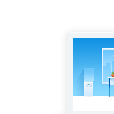
 —
ч
ьные
риалы.
зультатами