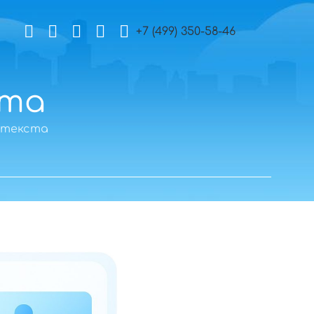
+7 (499) 350-58-46
ста
 текста