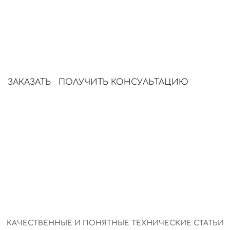
просто и понятно.
SEO-оптимизация и масштабное написание
обеспечивают стабильный поток контента
без участия команды.
ЗАКАЗАТЬ
ПОЛУЧИТЬ КОНСУЛЬТАЦИЮ
КАЧЕСТВЕННЫЕ И ПОНЯТНЫЕ ТЕХНИЧЕСКИЕ СТАТЬИ