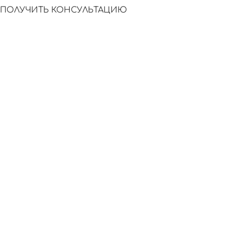
ПОЛУЧИТЬ КОНСУЛЬТАЦИЮ
НЕОГРАНИЧЕННО
АВТОМАТИЧЕСКИ
описания для
ИИ создает SEO-
любого числа
тексты без
позиций без
участия человека
ограничений