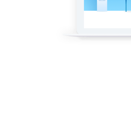
тура
м под
просы и