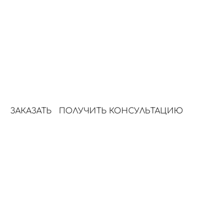
статьи.
3.
4.
Публикация
SEO и струк
Статьи выходят по
Оптимизируе
графику без вашего
поисковые за
участия.
платформы.
ЗАКАЗАТЬ
ПОЛУЧИТЬ КОНСУЛЬТАЦИЮ