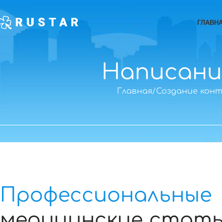
ГЛАВН
Написани
Главная
Создание кон
Профессиональные
медицинские стат