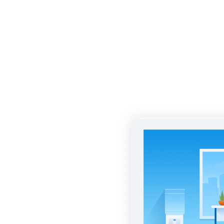
ТАТЬИ ЗА
го
статей
ые и
ицинские