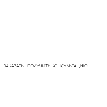
Сотни готовых визуалов за
минуты
Мы создаём уникальные изображения для
сайтов, рекламных кампаний и соцсетей.
Вы задаёте стиль и задачу — нейросеть
генерирует готовые изображения, которые
сразу можно использовать в продвижении.
ЗАКАЗАТЬ
ПОЛУЧИТЬ КОНСУЛЬТАЦИЮ