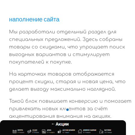
наполнение сайта
Мы разработали отдельный раздел для
специальных предложений. Здесь собраны
товары со скидками, что упрощает поиск
выгодных вариантов и стимулирует
покупателей к покупке.
На карточках товаров отображается
процент скидки, старая и новая цена, что
делает выгоду максимально наглядной.
Такой блок повышает конверсию и помогает
привлекать новых клиентов за счёт
акцентирования внимания на акциях.