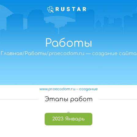
Работы
Главная
Работы
proecodom.ru — создание сайта
www.proecodom.ru - создание
Этапы работ
2023 Январь