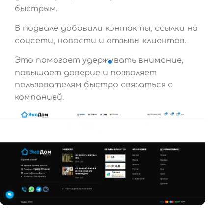
быстрым.
В подвале добавили контакты, ссылки на
соцсети, новости и отзывы клиентов.
Это помогает удерживать внимание,
повышает доверие и позволяет
пользователям быстро связаться с
компанией.