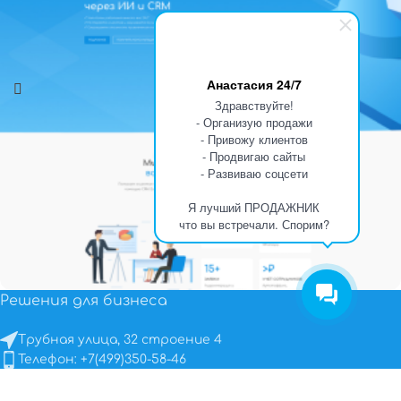
Анастасия 24/7
Здравствуйте!
- Организую продажи
- Привожу клиентов
- Продвигаю сайты
- Развиваю соцсети
Я лучший ПРОДАЖНИК
что вы встречали. Спорим?
Решения для бизнеса
Создание сайтов
Трубная улица, 32 строение 4
rustar.ru — создание сайта
Телефон: +7(499)350-58-46
rustar@mail.ru
ПН-ПТ 10:00 - 19:00