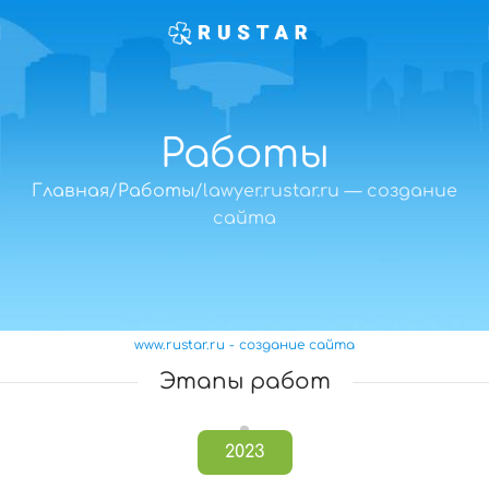
Работы
Главная
Работы
lawyer.rustar.ru — создание
сайта
www.rustar.ru - создание сайта
Этапы работ
2023