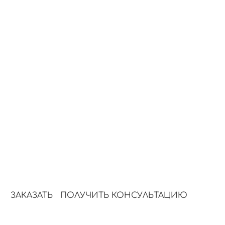
продажи
1.
2.
Анализ и аудит
Стратегия
продвижения
Изучаем ваш бизнес,
аудиторию и
Формируем пл
конкурентов, выявляем
под ваши цели
точки роста рекламы.
3.
4.
Настройка рекламы
Мониторинг
Создаём контент для
Следим за по
продвижения, запускаем
сайта и улуч
рекламу.
позиции.
ЗАКАЗАТЬ
ПОЛУЧИТЬ КОНСУЛЬТАЦИЮ