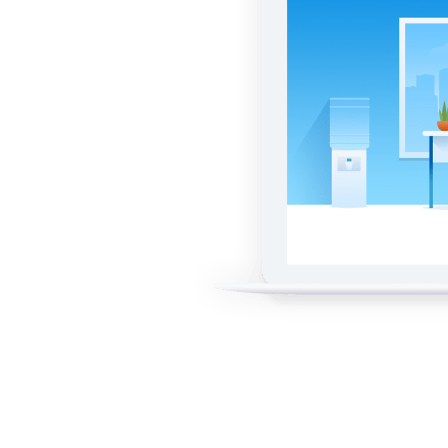
ан рекламы
 и бюджет.
 и рост
казателями
шаем