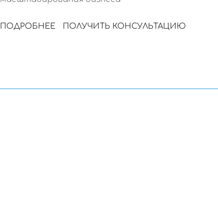
ПОДРОБНЕЕ
ПОЛУЧИТЬ КОНСУЛЬТАЦИЮ
В ЯНДЕКС И GOOGLE
ЗАЯВКИ / в день
ТОП 1-3
15+
СТОИМОСТЬ ЛИДА
РОСТ ПРОДАЖ