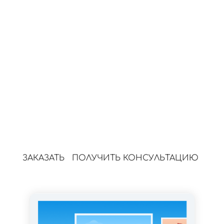
Формируем план рекламы под ваши
цели и бюджет.
3.
Настройка рекламы
Создаём контент для продвижения,
запускаем контекст и таргет
4.
Мониторинг и рост
Следим за показателями сайта и
улучшаем позиции.
ЗАКАЗАТЬ
ПОЛУЧИТЬ КОНСУЛЬТАЦИЮ