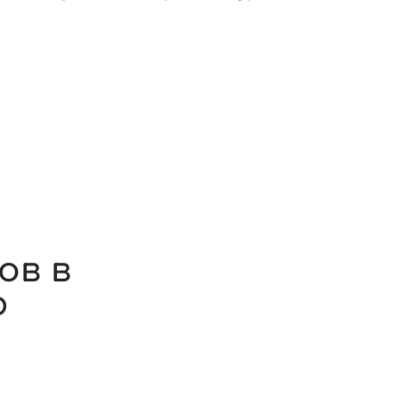
Ы
ов в
ю