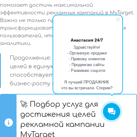
помогает достичь максимальной
эффективности рекламных кампаний в MyTarget.
Важно не только привлекать внимание, но и
трансформировать его в реальные действия
пользователей, что требует тщательной
Анастасия 24/7
аналитики.
Здравствуйте!
- Организую продажи
Продолжение: Объединение всех этих
- Привожу клиентов
- Продвигаю сайты
целей в единую стратегию
- Развиваю соцсети
способствует более устойчивому
Я лучший ПРОДАЖНИК
бизнес-росту на платформе.
что вы встречали. Спорим?
🚀 Подбор услуг для
достижения целей
рекламной кампании
MyTarget