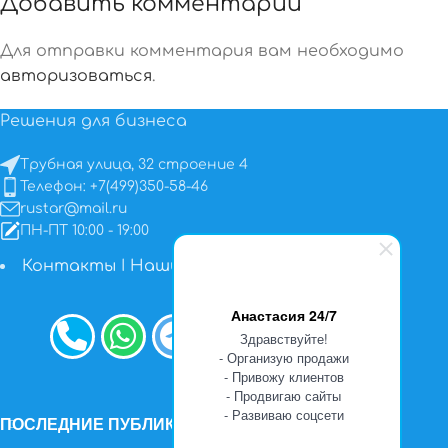
Добавить комментарий
Для отправки комментария вам необходимо
авторизоваться
.
Решения для бизнеса
Трубная улица, 32 строение 4
Телефон: +7(499)350-58-46
rustar@mail.ru
ПН-ПТ 10:00 - 19:00
Контакты
I
Наши работы
Анастасия 24/7
Здравствуйте!
- Организую продажи
- Привожу клиентов
- Продвигаю сайты
- Развиваю соцсети
ПОСЛЕДНИЕ ПУБЛИКАЦИИ