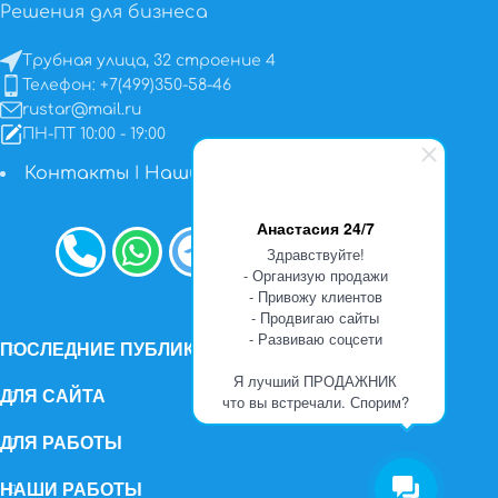
Решения для бизнеса
Трубная улица, 32 строение 4
Телефон: +7(499)350-58-46
rustar@mail.ru
ПН-ПТ 10:00 - 19:00
Контакты
I
Наши работы
Анастасия 24/7
Здравствуйте!
- Организую продажи
- Привожу клиентов
- Продвигаю сайты
- Развиваю соцсети
ПОСЛЕДНИЕ ПУБЛИКАЦИИ
Я лучший ПРОДАЖНИК
ДЛЯ САЙТА
что вы встречали. Спорим?
ДЛЯ РАБОТЫ
НАШИ РАБОТЫ