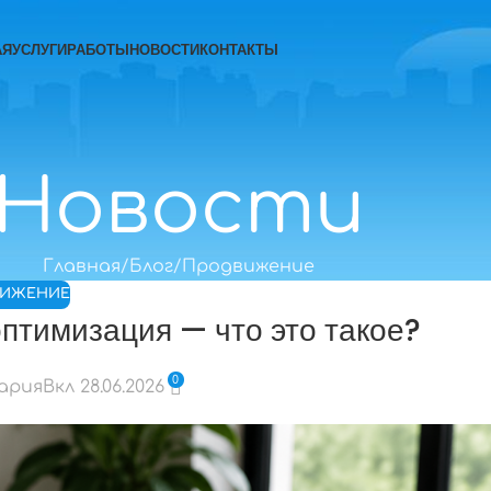
АЯ
УСЛУГИ
РАБОТЫ
НОВОСТИ
КОНТАКТЫ
Новости
Главная
Блог
Продвижение
ВИЖЕНИЕ
птимизация — что это такое?
0
Мария
Вкл 28.06.2026