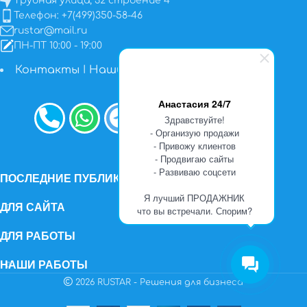
Трубная улица, 32 строение 4
Телефон: +7(499)350-58-46
rustar@mail.ru
ПН-ПТ 10:00 - 19:00
Контакты
I
Наши работы
Анастасия 24/7
Здравствуйте!
- Организую продажи
- Привожу клиентов
- Продвигаю сайты
- Развиваю соцсети
ПОСЛЕДНИЕ ПУБЛИКАЦИИ
Я лучший ПРОДАЖНИК
ДЛЯ САЙТА
что вы встречали. Спорим?
ДЛЯ РАБОТЫ
НАШИ РАБОТЫ
2026 RUSTAR - Решения для бизнеса