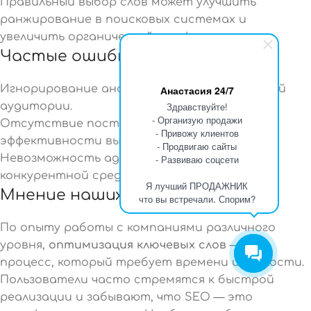
Правильный выбор слов может улучшить
ранжирование в поисковых системах и
увеличить органический трафик.
Частые ошибки пользователей
Игнорирование анализа требований целевой
Анастасия 24/7
Здравствуйте!
аудитории.
- Организую продажи
Отсутствие постоянного мониторинга
- Привожу клиентов
эффективности выбранных слов.
- Продвигаю сайты
Невозможность адаптации к изменениям в
- Развиваю соцсети
конкурентной среде.
Я лучший ПРОДАЖНИК
Мнение наших специалистов
что вы встречали. Спорим?
По опыту работы с компаниями различного
уровня,
оптимизация ключевых слов
— это
процесс, который требует времени и гибкости.
Пользователи часто стремятся к быстрой
реализации и забывают, что SEO — это