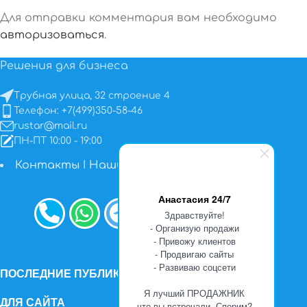
Для отправки комментария вам необходимо
авторизоваться
.
Решения для бизнеса
Трубная улица, 32 строение 4
Телефон: +7(499)350-58-46
rustar@mail.ru
ПН-ПТ 10:00 - 19:00
Контакты
I
Наши работы
Анастасия 24/7
Здравствуйте!
- Организую продажи
- Привожу клиентов
- Продвигаю сайты
- Развиваю соцсети
ПОСЛЕДНИЕ ПУБЛИКАЦИИ
Я лучший ПРОДАЖНИК
ДЛЯ САЙТА
что вы встречали. Спорим?