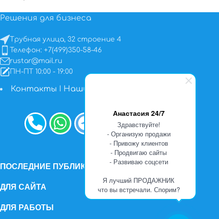
Решения для бизнеса
Трубная улица, 32 строение 4
Телефон: +7(499)350-58-46
rustar@mail.ru
ПН-ПТ 10:00 - 19:00
Контакты
I
Наши работы
Анастасия 24/7
Здравствуйте!
- Организую продажи
- Привожу клиентов
- Продвигаю сайты
- Развиваю соцсети
ПОСЛЕДНИЕ ПУБЛИКАЦИИ
Я лучший ПРОДАЖНИК
ДЛЯ САЙТА
что вы встречали. Спорим?
ДЛЯ РАБОТЫ