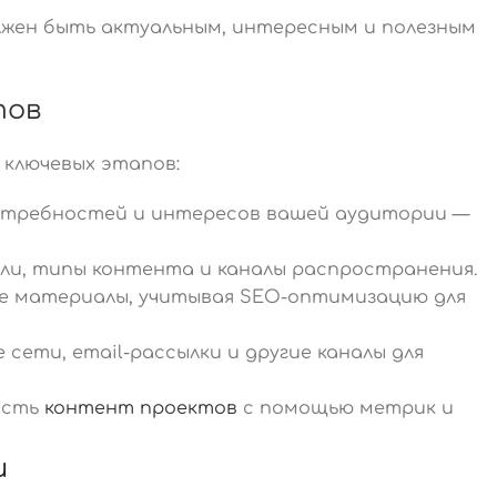
лжен быть актуальным, интересным и полезным
тов
 ключевых этапов:
требностей и интересов вашей аудитории —
и, типы контента и каналы распространения.
 материалы, учитывая SEO-оптимизацию для
сети, email-рассылки и другие каналы для
ость
контент проектов
с помощью метрик и
и