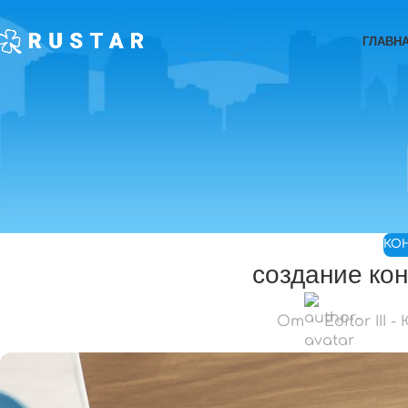
ГЛАВН
КО
создание кон
От
Editor III -