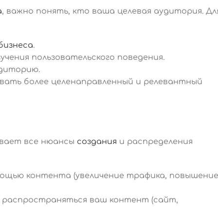
а
, важно понять, кто ваша целевая аудитория. Дл
бизнеса
.
чения пользовательского поведения.
удиторию.
вать более целенаправленный и релевантный
ывает все нюансы
создания
и распределения
мощью контента (увеличение трафика, повышени
 распространяться ваш контент (сайт,