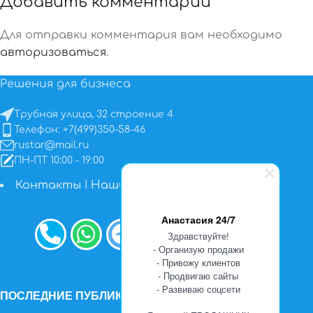
Добавить комментарий
Для отправки комментария вам необходимо
авторизоваться
.
Решения для бизнеса
Трубная улица, 32 строение 4
Телефон: +7(499)350-58-46
rustar@mail.ru
ПН-ПТ 10:00 - 19:00
Контакты
I
Наши работы
Анастасия 24/7
Здравствуйте!
- Организую продажи
- Привожу клиентов
- Продвигаю сайты
- Развиваю соцсети
ПОСЛЕДНИЕ ПУБЛИКАЦИИ