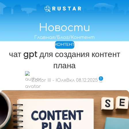
Новости
Главная
Блог
Контент
КОНТЕНТ
чат gpt для создания контент
плана
0
Editor III - Юля
Вкл 08.12.2025